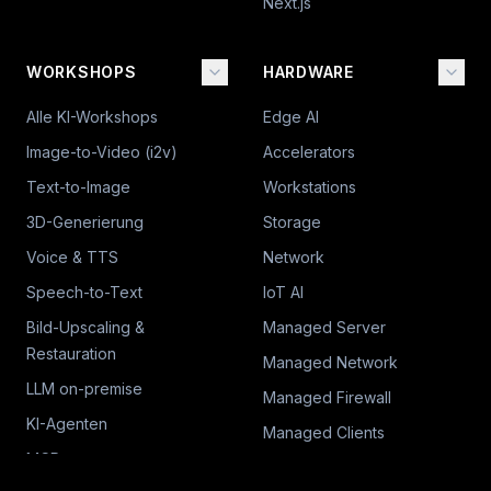
Next.js
WORKSHOPS
HARDWARE
Alle KI-Workshops
Edge AI
Image-to-Video (i2v)
Accelerators
Text-to-Image
Workstations
3D-Generierung
Storage
Voice & TTS
Network
Speech-to-Text
IoT AI
Bild-Upscaling &
Managed Server
Restauration
Managed Network
LLM on-premise
Managed Firewall
KI-Agenten
Managed Clients
MCP