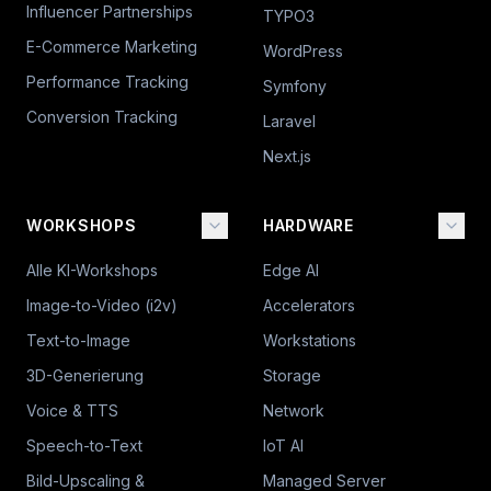
Influencer Partnerships
TYPO3
E-Commerce Marketing
WordPress
Performance Tracking
Symfony
Conversion Tracking
Laravel
Next.js
WORKSHOPS
HARDWARE
Alle KI-Workshops
Edge AI
Image-to-Video (i2v)
Accelerators
Text-to-Image
Workstations
3D-Generierung
Storage
Voice & TTS
Network
Speech-to-Text
IoT AI
Bild-Upscaling &
Managed Server