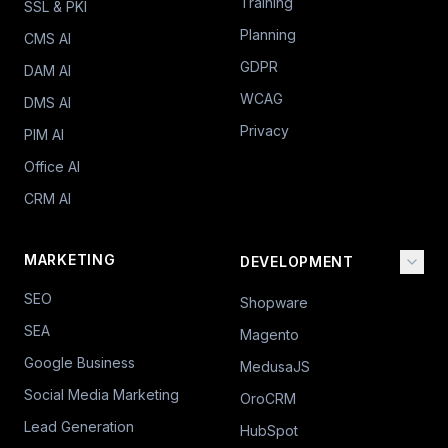
Training
SSL & PKI
Planning
CMS AI
GDPR
DAM AI
WCAG
DMS AI
Privacy
PIM AI
Office AI
CRM AI
MARKETING
DEVELOPMENT
SEO
Shopware
SEA
Magento
Google Business
MedusaJS
Social Media Marketing
OroCRM
Lead Generation
HubSpot