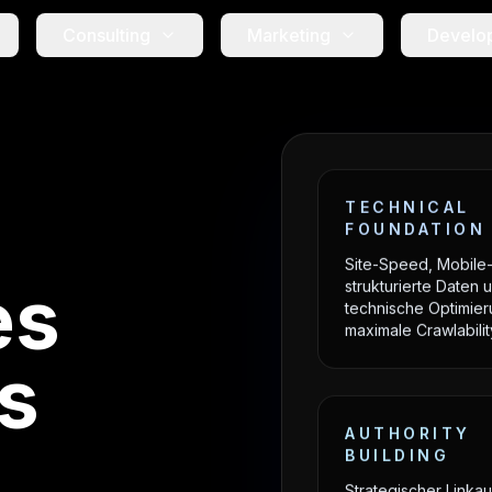
Consulting
Marketing
Develo
TECHNICAL
FOUNDATION
Site-Speed, Mobile-F
es
strukturierte Daten 
technische Optimier
maximale Crawlabilit
s
AUTHORITY
BUILDING