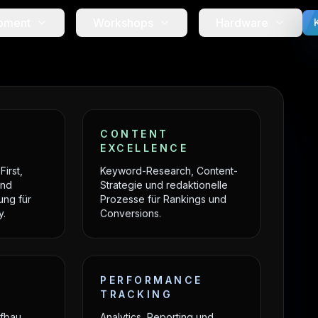
pment
Workshops
Hardware
CONTENT
EXCELLENCE
irst,
Keyword-Research, Content-
und
Strategie und redaktionelle
ung für
Prozesse für Rankings und
y.
Conversions.
PERFORMANCE
TRACKING