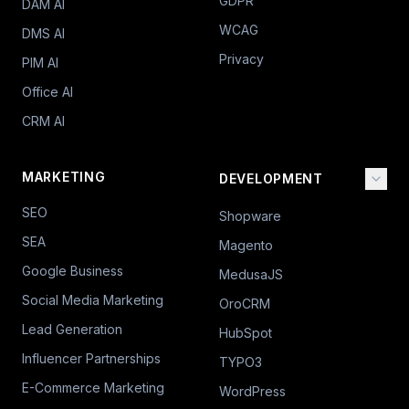
GDPR
DAM AI
WCAG
DMS AI
Privacy
PIM AI
Office AI
CRM AI
MARKETING
DEVELOPMENT
SEO
Shopware
SEA
Magento
Google Business
MedusaJS
Social Media Marketing
OroCRM
Lead Generation
HubSpot
Influencer Partnerships
TYPO3
E-Commerce Marketing
WordPress