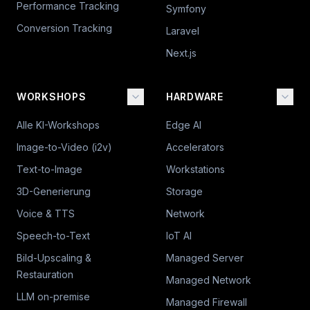
Performance Tracking
Symfony
Conversion Tracking
Laravel
Next.js
WORKSHOPS
HARDWARE
Alle KI-Workshops
Edge AI
Image-to-Video (i2v)
Accelerators
Text-to-Image
Workstations
3D-Generierung
Storage
Voice & TTS
Network
Speech-to-Text
IoT AI
Bild-Upscaling &
Managed Server
Restauration
Managed Network
LLM on-premise
Managed Firewall